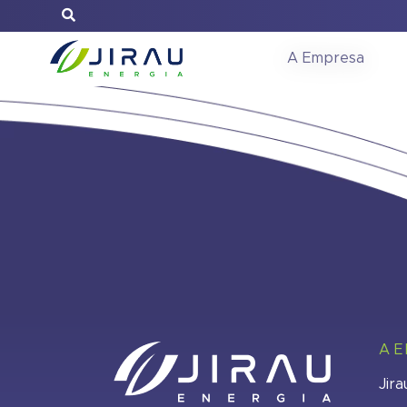
Ata Assemble
A Empresa
A 
Jira