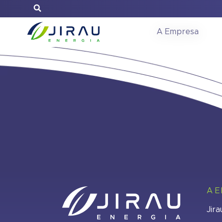
Ata Assemble
A Empresa
A 
Jira