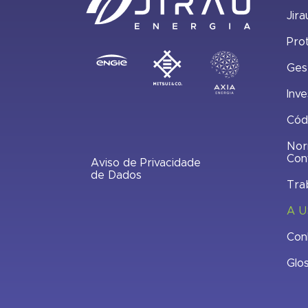
Jira
Pro
Ges
Inve
Cód
Nor
Con
Aviso de Privacidade
de Dados
Tra
A U
Con
Glo