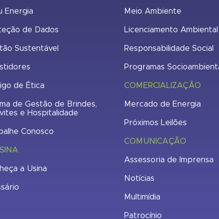
u Energia
Meio Ambiente
teção de Dados
Licenciamento Ambiental
tão Sustentável
Responsabilidade Social
stidores
Programas Socioambient
igo de Ética
COMERCIALIZAÇÃO
ma de Gestão de Brindes,
Mercado de Energia
vites e Hospitalidade
Próximos Leilões
balhe Conosco
COMUNICAÇÃO
SINA
Assessoria de Imprensa
heça a Usina
Notícias
ssário
Multimídia
Patrocínio