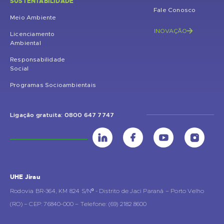
SUSTENTABILIDADE
Fale Conosco
Meio Ambiente
INOVAÇÃO
Licenciamento
Ambiental
Responsabilidade
Social
Programas Socioambientais
Ligação gratuita: 0800 647 7747
UHE Jirau
Rodovia BR-364, KM 824 S/Nº - Distrito de Jaci Paraná – Porto Velho
(RO) – CEP: 76840-000 – Telefone: (69) 2182.8600