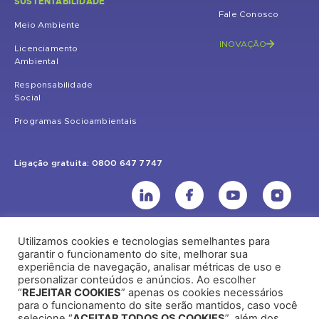
SUSTENTABILIDADE
Fale Conosco
Meio Ambiente
INOVAÇÃO
Licenciamento
Ambiental
Responsabilidade
Social
Programas Socioambientais
Ligação gratuita: 0800 647 7747
Utilizamos cookies e tecnologias semelhantes para
UHE Jirau
garantir o funcionamento do site, melhorar sua
experiência de navegação, analisar métricas de uso e
Rodovia BR-364, KM 824 S/Nº - Distrito de Jaci Paraná – Porto Velho
personalizar conteúdos e anúncios. Ao escolher
(RO) – CEP: 76840-000 – Telefone: (69) 2182.8600
“
REJEITAR COOKIES
” apenas os cookies necessários
para o funcionamento do site serão mantidos, caso você
selecione “
ACEITAR TODOS OS COOKIES
”, além dos