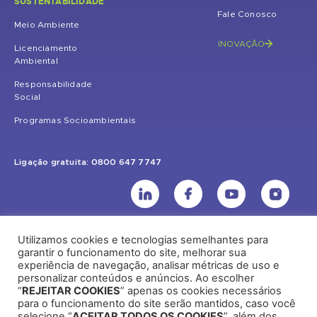
SUSTENTABILIDADE
Fale Conosco
Meio Ambiente
INOVAÇÃO
Licenciamento
Ambiental
Responsabilidade
Social
Programas Socioambientais
Ligação gratuita: 0800 647 7747
Utilizamos cookies e tecnologias semelhantes para
UHE Jirau
garantir o funcionamento do site, melhorar sua
experiência de navegação, analisar métricas de uso e
Rodovia BR-364, KM 824 S/Nº - Distrito de Jaci Paraná – Porto Velho
personalizar conteúdos e anúncios. Ao escolher
(RO) – CEP: 76840-000 – Telefone: (69) 2182.8600
“
REJEITAR COOKIES
” apenas os cookies necessários
para o funcionamento do site serão mantidos, caso você
selecione “
ACEITAR TODOS OS COOKIES
”, além dos