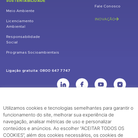
SUSTENTABILIDADE
Fale Conosco
Meio Ambiente
INOVAÇÃO
Licenciamento
Ambiental
Responsabilidade
Social
Programas Socioambientais
Ligação gratuita: 0800 647 7747
Utilizamos cookies e tecnologias semelhantes para garantir o
UHE Jirau
funcionamento do site, melhorar sua experiência de
Rodovia BR-364, KM 824 S/Nº - Distrito de Jaci Paraná – Porto Velho
navegação, analisar métricas de uso e personalizar
(RO) – CEP: 76840-000 – Telefone: (69) 2182.8600
conteúdos e anúncios. Ao escolher “ACEITAR TODOS OS
COOKIES”, além dos cookies necessários, os cookies de