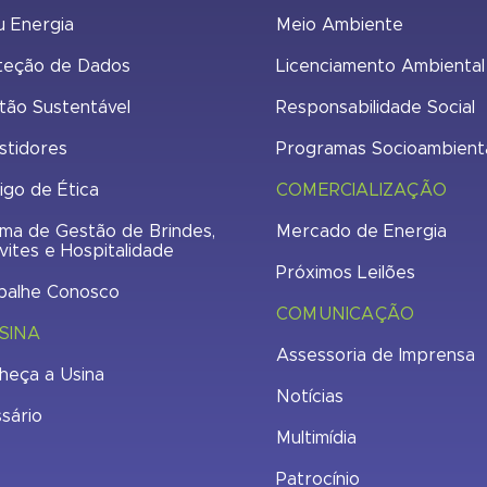
u Energia
Meio Ambiente
teção de Dados
Licenciamento Ambiental
tão Sustentável
Responsabilidade Social
stidores
Programas Socioambient
igo de Ética
COMERCIALIZAÇÃO
ma de Gestão de Brindes,
Mercado de Energia
vites e Hospitalidade
Próximos Leilões
balhe Conosco
COMUNICAÇÃO
SINA
Assessoria de Imprensa
heça a Usina
Notícias
ssário
Multimídia
Patrocínio