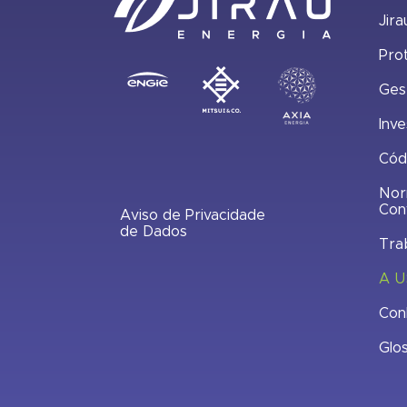
Jira
Pro
Ges
Inve
Cód
Nor
Con
Aviso de Privacidade
de Dados
Tra
A U
Con
Glo