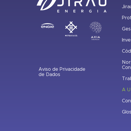
Jira
Pro
Ges
Inve
Cód
Nor
Con
Aviso de Privacidade
de Dados
Tra
A U
Con
Glo