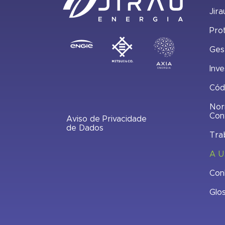
Jira
Pro
Ges
Inve
Cód
Nor
Con
Aviso de Privacidade
de Dados
Tra
A U
Con
Glo