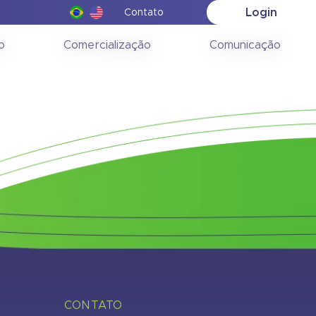
Login
Contato
(RIG) –
o
Comercialização
Comunicação
CONTATO