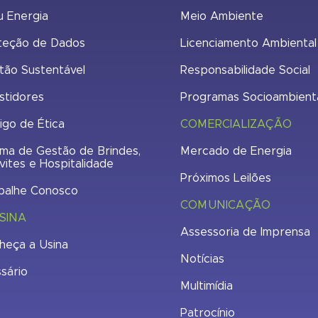
u Energia
Meio Ambiente
teção de Dados
Licenciamento Ambiental
tão Sustentável
Responsabilidade Social
stidores
Programas Socioambient
igo de Ética
COMERCIALIZAÇÃO
ma de Gestão de Brindes,
Mercado de Energia
vites e Hospitalidade
Próximos Leilões
balhe Conosco
COMUNICAÇÃO
SINA
Assessoria de Imprensa
heça a Usina
Notícias
ssário
Multimídia
Patrocínio