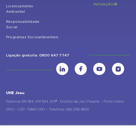
INOVAÇÃO
Licenciamento
Ambiental
Responsabilidade
Social
Programas Socioambientais
Ligação gratuita: 0800 647 7747
UHE Jirau
Rodovia BR-364, KM 824 S/Nº - Distrito de Jaci Paraná – Porto Velho
(RO) – CEP: 76840-000 – Telefone: (69) 2182.8600
Rio de Janeiro (RJ)