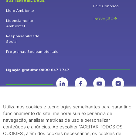
SUSTENTABILIDADE
Fale Conosco
Meio Ambiente
INOVAÇÃO
Licenciamento
Ambiental
Responsabilidade
Social
Programas Socioambientais
Ligação gratuita: 0800 647 7747
Utilizamos cookies e tecnologias semelhantes para garantir o
UHE Jirau
funcionamento do site, melhorar sua experiência de
Rodovia BR-364, KM 824 S/Nº - Distrito de Jaci Paraná – Porto Velho
navegação, analisar métricas de uso e personalizar
(RO) – CEP: 76840-000 – Telefone: (69) 2182.8600
conteúdos e anúncios. Ao escolher “ACEITAR TODOS OS
COOKIES”, além dos cookies necessários, os cookies de