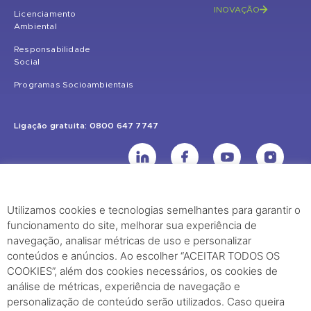
INOVAÇÃO
Licenciamento
Ambiental
Responsabilidade
Social
Programas Socioambientais
Ligação gratuita: 0800 647 7747
Utilizamos cookies e tecnologias semelhantes para garantir o
UHE Jirau
funcionamento do site, melhorar sua experiência de
Rodovia BR-364, KM 824 S/Nº - Distrito de Jaci Paraná – Porto Velho
navegação, analisar métricas de uso e personalizar
(RO) – CEP: 76840-000 – Telefone: (69) 2182.8600
conteúdos e anúncios. Ao escolher “ACEITAR TODOS OS
COOKIES”, além dos cookies necessários, os cookies de
análise de métricas, experiência de navegação e
Rio de Janeiro (RJ)
personalização de conteúdo serão utilizados. Caso queira