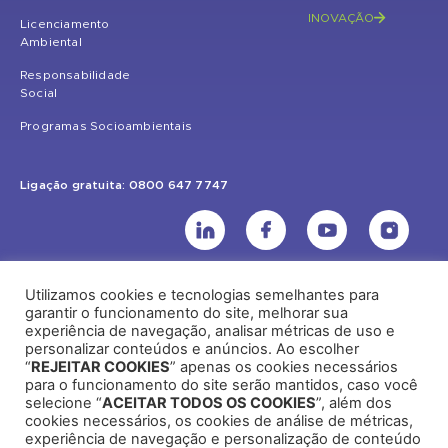
INOVAÇÃO
Licenciamento
Ambiental
Responsabilidade
Social
Programas Socioambientais
Ligação gratuita: 0800 647 7747
Utilizamos cookies e tecnologias semelhantes para
UHE Jirau
garantir o funcionamento do site, melhorar sua
experiência de navegação, analisar métricas de uso e
Rodovia BR-364, KM 824 S/Nº - Distrito de Jaci Paraná – Porto Velho
personalizar conteúdos e anúncios. Ao escolher
(RO) – CEP: 76840-000 – Telefone: (69) 2182.8600
“
REJEITAR COOKIES
” apenas os cookies necessários
para o funcionamento do site serão mantidos, caso você
selecione “
ACEITAR TODOS OS COOKIES
”, além dos
cookies necessários, os cookies de análise de métricas,
Rio de Janeiro (RJ)
experiência de navegação e personalização de conteúdo