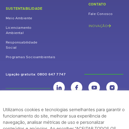
CONTATO
SUSTENTABILIDADE
Fale Conosco
Meio Ambiente
INOVAÇÃO
Licenciamento
Ambiental
Responsabilidade
Social
Programas Socioambientais
Ligação gratuita: 0800 647 7747
Utilizamos cookies e tecnologias semelhantes para garantir o
UHE Jirau
funcionamento do site, melhorar sua experiência de
Rodovia BR-364, KM 824 S/Nº - Distrito de Jaci Paraná – Porto Velho
navegação, analisar métricas de uso e personalizar
(RO) – CEP: 76840-000 – Telefone: (69) 2182.8600
conteúdos e anúncios. Ao escolher “ACEITAR TODOS OS