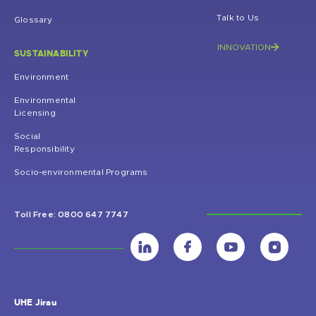
Talk to Us
Glossary
INNOVATION
SUSTAINABILITY
Environment
Environmental
Licensing
Social
Responsibility
Socio-environmental Programs
Toll Free: 0800 647 7747
UHE Jirau