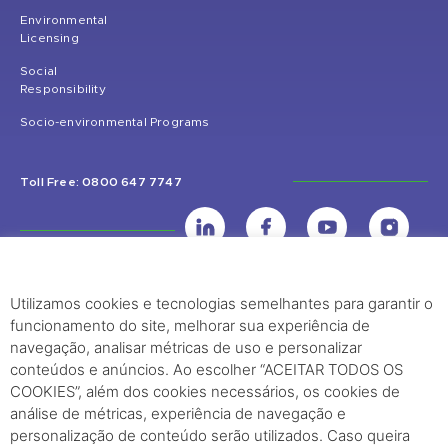
Environmental
Licensing
Social
Responsibility
Socio-environmental Programs
Toll Free: 0800 647 7747
Utilizamos cookies e tecnologias semelhantes para garantir o
UHE Jirau
funcionamento do site, melhorar sua experiência de
Rodovia BR-364, KM 824 S/Nº - Distrito de Jaci Paraná – Porto Velho
navegação, analisar métricas de uso e personalizar
(RO) – CEP: 76840-000 – Telefone: (69) 2182.8600
conteúdos e anúncios. Ao escolher “ACEITAR TODOS OS
COOKIES”, além dos cookies necessários, os cookies de
análise de métricas, experiência de navegação e
Rio de Janeiro (RJ)
personalização de conteúdo serão utilizados. Caso queira