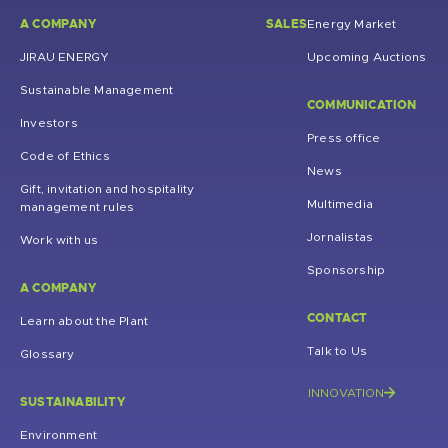
A COMPANY
SALES
Energy Market
JIRAU ENERGY
Upcoming Auctions
Sustainable Management
COMMUNICATION
Investors
Press office
Code of Ethics
News
Gift, invitation and hospitality
Multimedia
management rules
Jornalistas
Work with us
Sponsorship
A COMPANY
CONTACT
Learn about the Plant
Talk to Us
Glossary
INNOVATION
SUSTAINABILITY
Environment