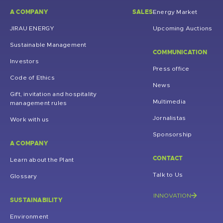
A COMPANY
SALES
Energy Market
JIRAU ENERGY
Upcoming Auctions
Sustainable Management
COMMUNICATION
Investors
Press office
Code of Ethics
News
Gift, invitation and hospitality
Multimedia
management rules
Jornalistas
Work with us
Sponsorship
A COMPANY
CONTACT
Learn about the Plant
Talk to Us
Glossary
INNOVATION
SUSTAINABILITY
Environment