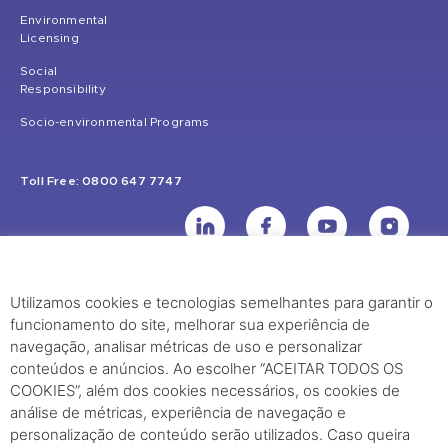
Environmental
Licensing
Social
Responsibility
Socio-environmental Programs
Toll Free: 0800 647 7747
Utilizamos cookies e tecnologias semelhantes para garantir o
UHE Jirau
funcionamento do site, melhorar sua experiência de
Rodovia BR-364, KM 824 S/Nº - Distrito de Jaci Paraná – Porto Velho
navegação, analisar métricas de uso e personalizar
(RO) – CEP: 76840-000 – Telefone: (69) 2182.8600
conteúdos e anúncios. Ao escolher “ACEITAR TODOS OS
COOKIES”, além dos cookies necessários, os cookies de
análise de métricas, experiência de navegação e
Rio de Janeiro (RJ)
personalização de conteúdo serão utilizados. Caso queira