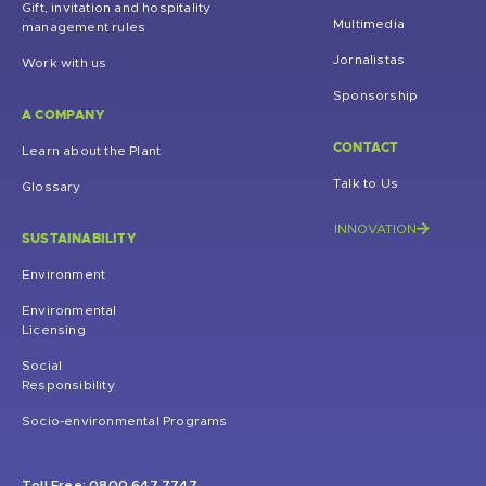
Gift, invitation and hospitality
Multimedia
management rules
Jornalistas
Work with us
Sponsorship
A COMPANY
CONTACT
Learn about the Plant
Talk to Us
Glossary
INNOVATION
SUSTAINABILITY
Environment
Environmental
Licensing
Social
Responsibility
Socio-environmental Programs
Toll Free: 0800 647 7747