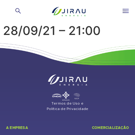
Vazão Hidrelétrica –
28/09/21 – 21:00
Termos de Uso e
Política de Privacidade
A EMPRESA
COMERCIALIZAÇÃO