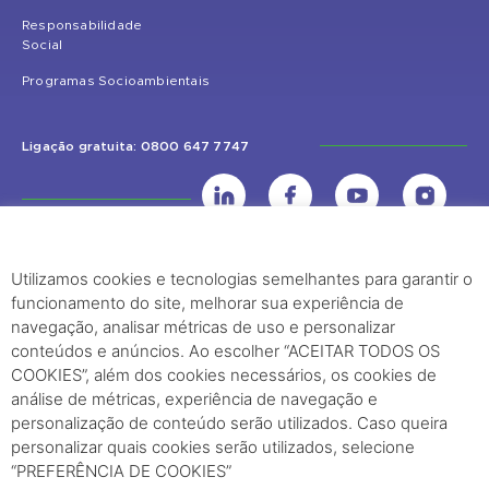
Responsabilidade
Social
Programas Socioambientais
Ligação gratuita: 0800 647 7747
Utilizamos cookies e tecnologias semelhantes para garantir o
UHE Jirau
funcionamento do site, melhorar sua experiência de
Rodovia BR-364, KM 824 S/Nº - Distrito de Jaci Paraná – Porto Velho
navegação, analisar métricas de uso e personalizar
(RO) – CEP: 76840-000 – Telefone: (69) 2182.8600
conteúdos e anúncios. Ao escolher “ACEITAR TODOS OS
COOKIES”, além dos cookies necessários, os cookies de
análise de métricas, experiência de navegação e
Rio de Janeiro (RJ)
personalização de conteúdo serão utilizados. Caso queira
personalizar quais cookies serão utilizados, selecione
Edifício Palácio Austregésilo de Athayde Av. Presidente Wilson, 231 -
“PREFERÊNCIA DE COOKIES”
29º Andar, Sala 2904, Centro - Rio de Janeiro, RJ Cep - 20030-021