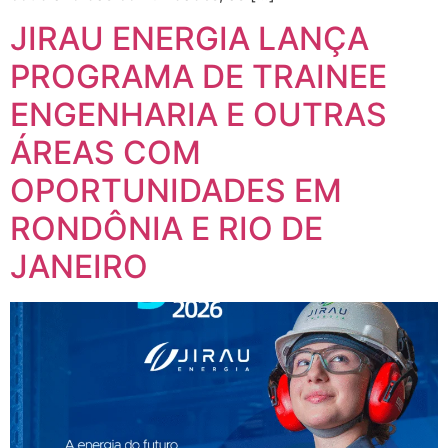
JIRAU ENERGIA LANÇA
PROGRAMA DE TRAINEE
ENGENHARIA E OUTRAS
ÁREAS COM
OPORTUNIDADES EM
RONDÔNIA E RIO DE
JANEIRO