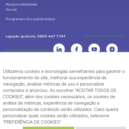
Responsabilidade
Social
Programas Socioambientais
Ligação gratuita: 0800 647 7747
Utilizamos cookies e tecnologias semelhantes para garantir o
UHE Jirau
funcionamento do site, melhorar sua experiência de
Rodovia BR-364, KM 824 S/Nº - Distrito de Jaci Paraná – Porto Velho
navegação, analisar métricas de uso e personalizar
(RO) – CEP: 76840-000 – Telefone: (69) 2182.8600
conteúdos e anúncios. Ao escolher “ACEITAR TODOS OS
COOKIES”, além dos cookies necessários, os cookies de
análise de métricas, experiência de navegação e
Rio de Janeiro (RJ)
personalização de conteúdo serão utilizados. Caso queira
personalizar quais cookies serão utilizados, selecione
Edifício Palácio Austregésilo de Athayde Av. Presidente Wilson, 231 -
“PREFERÊNCIA DE COOKIES”
29º Andar, Sala 2904, Centro - Rio de Janeiro, RJ Cep - 20030-021