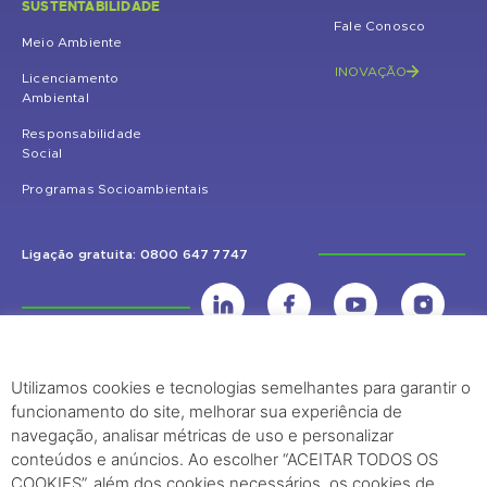
SUSTENTABILIDADE
Fale Conosco
Meio Ambiente
INOVAÇÃO
Licenciamento
Ambiental
Responsabilidade
Social
Programas Socioambientais
Ligação gratuita: 0800 647 7747
Utilizamos cookies e tecnologias semelhantes para garantir o
UHE Jirau
funcionamento do site, melhorar sua experiência de
Rodovia BR-364, KM 824 S/Nº - Distrito de Jaci Paraná – Porto Velho
navegação, analisar métricas de uso e personalizar
(RO) – CEP: 76840-000 – Telefone: (69) 2182.8600
conteúdos e anúncios. Ao escolher “ACEITAR TODOS OS
COOKIES”, além dos cookies necessários, os cookies de