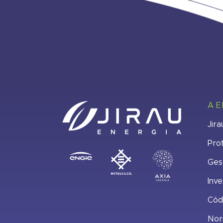
A 
Jira
Pro
Ges
Inve
Cód
Nor