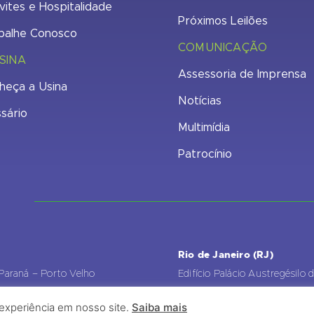
vites e Hospitalidade
Próximos Leilões
balhe Conosco
COMUNICAÇÃO
SINA
Assessoria de Imprensa
heça a Usina
Notícias
ssário
Multimídia
Patrocínio
7
Rio de Janeiro (RJ)
 Paraná – Porto Velho
Edifício Palácio Austregésilo 
8600
Andar, Sala 2904, Centro - R
 experiência em nosso site.
Saiba mais