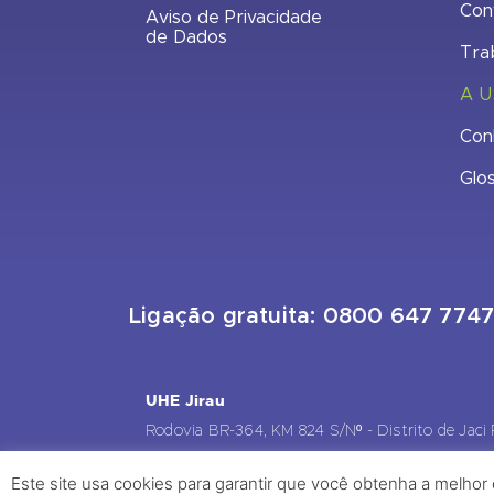
Con
Aviso de Privacidade
de Dados
Tra
A U
Con
Glo
Ligação gratuita: 0800 647 774
UHE Jirau
Rodovia BR-364, KM 824 S/Nº - Distrito de Jaci
(RO) – CEP: 76840-000 – Telefone: (69) 2182.
Este site usa cookies para garantir que você obtenha a melhor