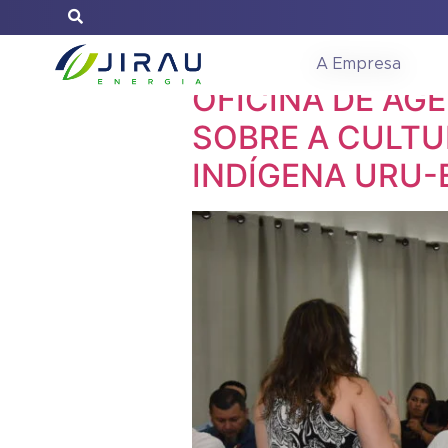
Dia:
29 de s
A Empresa
OFICINA DE AG
SOBRE A CULTU
INDÍGENA URU