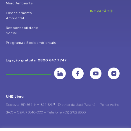
Meio Ambiente
INOVAÇÃO
Licenciamento
Ambiental
Responsabilidade
Social
Programas Socioambientais
Ligação gratuita: 0800 647 7747
UHE Jirau
Rodovia BR-364, KM 824 S/Nº - Distrito de Jaci Paraná – Porto Velho
(RO) – CEP: 76840-000 – Telefone: (69) 2182.8600