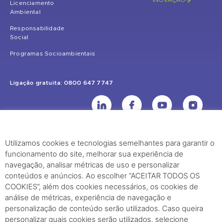
INOVAÇÃO
Licenciamento
Ambiental
Responsabilidade
Social
Programas Socioambientais
Ligação gratuita: 0800 647 7747
Utilizamos cookies e tecnologias semelhantes para garantir o
UHE Jirau
funcionamento do site, melhorar sua experiência de
Rodovia BR-364, KM 824 S/Nº - Distrito de Jaci Paraná – Porto Velho
navegação, analisar métricas de uso e personalizar
(RO) – CEP: 76840-000 – Telefone: (69) 2182.8600
conteúdos e anúncios. Ao escolher “ACEITAR TODOS OS
COOKIES”, além dos cookies necessários, os cookies de
análise de métricas, experiência de navegação e
Rio de Janeiro (RJ)
personalização de conteúdo serão utilizados. Caso queira
personalizar quais cookies serão utilizados, selecione
Edifício Palácio Austregésilo de Athayde Av. Presidente Wilson, 231 -