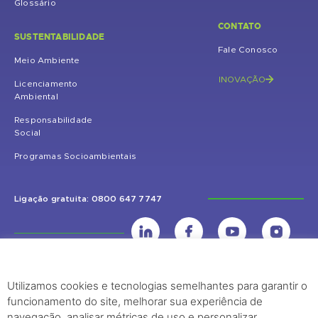
Glossário
CONTATO
SUSTENTABILIDADE
Fale Conosco
Meio Ambiente
INOVAÇÃO
Licenciamento
Ambiental
Responsabilidade
Social
Programas Socioambientais
Ligação gratuita: 0800 647 7747
Utilizamos cookies e tecnologias semelhantes para garantir o
UHE Jirau
funcionamento do site, melhorar sua experiência de
Rodovia BR-364, KM 824 S/Nº - Distrito de Jaci Paraná – Porto Velho
navegação, analisar métricas de uso e personalizar