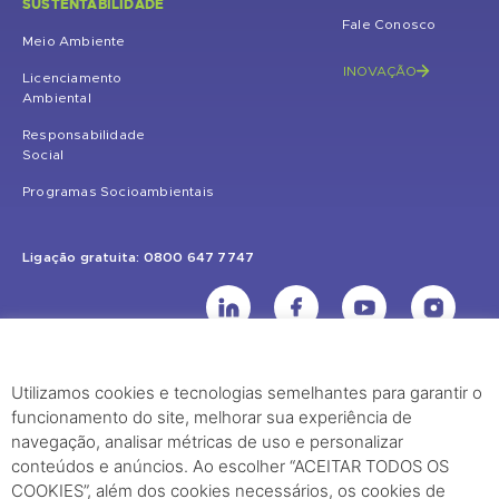
SUSTENTABILIDADE
Fale Conosco
Meio Ambiente
INOVAÇÃO
Licenciamento
Ambiental
Responsabilidade
Social
Programas Socioambientais
Ligação gratuita: 0800 647 7747
Utilizamos cookies e tecnologias semelhantes para garantir o
UHE Jirau
funcionamento do site, melhorar sua experiência de
Rodovia BR-364, KM 824 S/Nº - Distrito de Jaci Paraná – Porto Velho
navegação, analisar métricas de uso e personalizar
(RO) – CEP: 76840-000 – Telefone: (69) 2182.8600
conteúdos e anúncios. Ao escolher “ACEITAR TODOS OS
COOKIES”, além dos cookies necessários, os cookies de