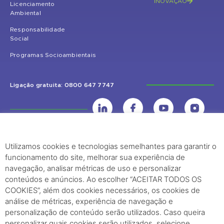
INOVAÇÃO
Licenciamento
Ambiental
Responsabilidade
Social
Programas Socioambientais
Ligação gratuita: 0800 647 7747
Utilizamos cookies e tecnologias semelhantes para garantir o
UHE Jirau
funcionamento do site, melhorar sua experiência de
Rodovia BR-364, KM 824 S/Nº - Distrito de Jaci Paraná – Porto Velho
navegação, analisar métricas de uso e personalizar
(RO) – CEP: 76840-000 – Telefone: (69) 2182.8600
conteúdos e anúncios. Ao escolher “ACEITAR TODOS OS
COOKIES”, além dos cookies necessários, os cookies de
análise de métricas, experiência de navegação e
Rio de Janeiro (RJ)
personalização de conteúdo serão utilizados. Caso queira
Edifício Palácio Austregésilo de Athayde Av. Presidente Wilson, 231 -
personalizar quais cookies serão utilizados, selecione