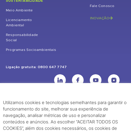
SUSTENTABILIDADE
Fale Conosco
Meio Ambiente
INOVAÇÃO
Licenciamento
Ambiental
Responsabilidade
Social
Programas Socioambientais
Ligação gratuita: 0800 647 7747
Utilizamos cookies e tecnologias semelhantes para garantir o
UHE Jirau
funcionamento do site, melhorar sua experiência de
Rodovia BR-364, KM 824 S/Nº - Distrito de Jaci Paraná – Porto Velho
navegação, analisar métricas de uso e personalizar
(RO) – CEP: 76840-000 – Telefone: (69) 2182.8600
conteúdos e anúncios. Ao escolher “ACEITAR TODOS OS
COOKIES”, além dos cookies necessários, os cookies de