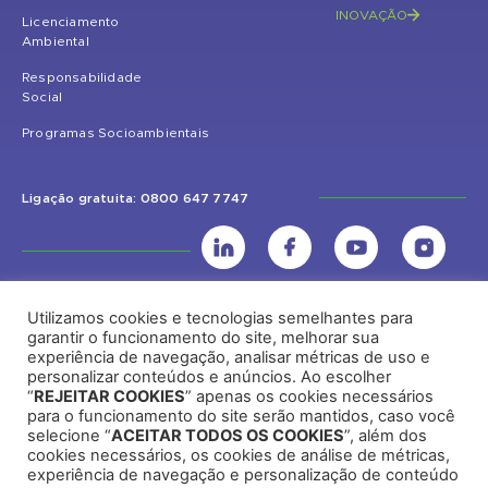
INOVAÇÃO
Licenciamento
Ambiental
Responsabilidade
Social
Programas Socioambientais
Ligação gratuita: 0800 647 7747
Utilizamos cookies e tecnologias semelhantes para
UHE Jirau
garantir o funcionamento do site, melhorar sua
experiência de navegação, analisar métricas de uso e
Rodovia BR-364, KM 824 S/Nº - Distrito de Jaci Paraná – Porto Velho
personalizar conteúdos e anúncios. Ao escolher
(RO) – CEP: 76840-000 – Telefone: (69) 2182.8600
“
REJEITAR COOKIES
” apenas os cookies necessários
para o funcionamento do site serão mantidos, caso você
selecione “
ACEITAR TODOS OS COOKIES
”, além dos
cookies necessários, os cookies de análise de métricas,
Rio de Janeiro (RJ)
experiência de navegação e personalização de conteúdo