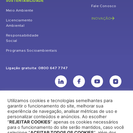
SUSTENTABILIDADE
Fale Conosco
Meio Ambiente
INOVAÇÃO
Licenciamento
Ambiental
Responsabilidade
Social
Programas Socioambientais
Ligação gratuita: 0800 647 7747
Utilizamos cookies e tecnologias semelhantes para
UHE Jirau
garantir o funcionamento do site, melhorar sua
experiência de navegação, analisar métricas de uso e
Rodovia BR-364, KM 824 S/Nº - Distrito de Jaci Paraná – Porto Velho
personalizar conteúdos e anúncios. Ao escolher
(RO) – CEP: 76840-000 – Telefone: (69) 2182.8600
“
REJEITAR COOKIES
” apenas os cookies necessários
para o funcionamento do site serão mantidos, caso você
selecione “
ACEITAR TODOS OS COOKIES
”, além dos