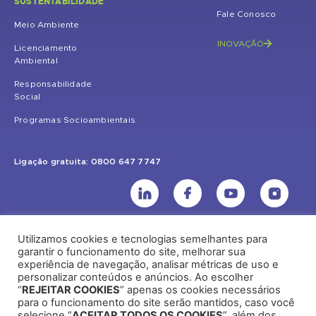
SUSTENTABILIDADE
Fale Conosco
Meio Ambiente
INOVAÇÃO
Licenciamento
Ambiental
Responsabilidade
Social
Programas Socioambientais
Ligação gratuita: 0800 647 7747
Utilizamos cookies e tecnologias semelhantes para
UHE Jirau
garantir o funcionamento do site, melhorar sua
experiência de navegação, analisar métricas de uso e
Rodovia BR-364, KM 824 S/Nº - Distrito de Jaci Paraná – Porto Velho
personalizar conteúdos e anúncios. Ao escolher
(RO) – CEP: 76840-000 – Telefone: (69) 2182.8600
“
REJEITAR COOKIES
” apenas os cookies necessários
para o funcionamento do site serão mantidos, caso você
selecione “
ACEITAR TODOS OS COOKIES
”, além dos