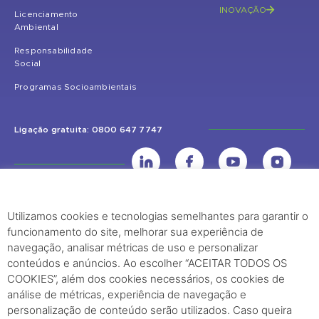
INOVAÇÃO
Licenciamento
Ambiental
Responsabilidade
Social
Programas Socioambientais
Ligação gratuita: 0800 647 7747
Utilizamos cookies e tecnologias semelhantes para garantir o
UHE Jirau
funcionamento do site, melhorar sua experiência de
Rodovia BR-364, KM 824 S/Nº - Distrito de Jaci Paraná – Porto Velho
navegação, analisar métricas de uso e personalizar
(RO) – CEP: 76840-000 – Telefone: (69) 2182.8600
conteúdos e anúncios. Ao escolher “ACEITAR TODOS OS
COOKIES”, além dos cookies necessários, os cookies de
análise de métricas, experiência de navegação e
Rio de Janeiro (RJ)
personalização de conteúdo serão utilizados. Caso queira