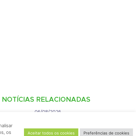
NOTÍCIAS RELACIONADAS
06/08/2026
JIRAU ENERGIA ABRE
alisar
VAGAS DE EMPREGO PARA
os, os
Aceitar todos os cookies
Preferências de cookies
PORTO VELHO E RIO DE