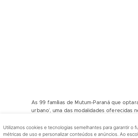
As 99 famílias de Mutum-Paraná que optar
urbano’, uma das modalidades oferecidas
Usina Hidrelétrica Jirau, foram à escolha 
Mutum Paraná, cujo nome também foi uma 
Utilizamos cookies e tecnologias semelhantes para garantir o 
métricas de uso e personalizar conteúdos e anúncios. Ao esc
O dia especial foi no sábado, 15, quando c