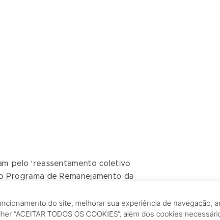
am pelo ‘reassentamento coletivo
 no Programa de Remanejamento da
de suas casas no novo endereço – a Nova
decisão da comunidade.
funcionamento do site, melhorar sua experiência de navegação, an
olher “ACEITAR TODOS OS COOKIES”, além dos cookies necessári
erca de 200 pessoas estiveram visitando