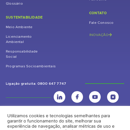
Glossário
CONTATO
SUSTENTABILIDADE
Fale Conosco
Meio Ambiente
INOVAÇÃO
Licenciamento
Ambiental
Responsabilidade
Social
Programas Socioambientais
Ligação gratuita: 0800 647 7747
Utilizamos cookies e tecnologias semelhantes para
UHE Jirau
garantir o funcionamento do site, melhorar sua
experiência de navegação, analisar métricas de uso e
Rodovia BR-364, KM 824 S/Nº - Distrito de Jaci Paraná – Porto Velho