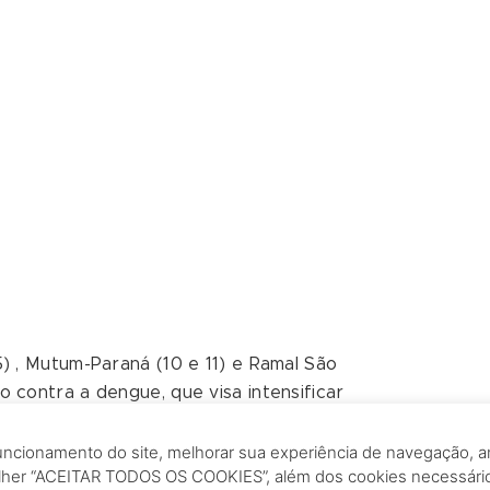
5) , Mutum-Paraná (10 e 11) e Ramal São
o contra a dengue, que visa intensificar
 focos do aedes aegypti, mosquito
a parceria da Construtora Camargo
funcionamento do site, melhorar sua experiência de navegação, an
olher “ACEITAR TODOS OS COOKIES”, além dos cookies necessári
e Porto Velho (SEMUSA). Mais de 30