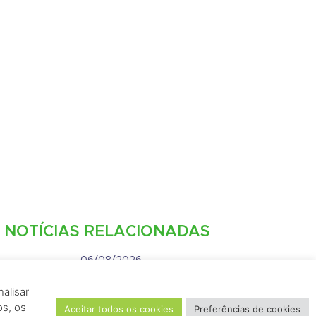
NOTÍCIAS RELACIONADAS
06/08/2026
JIRAU ENERGIA ABRE
alisar
VAGAS DE EMPREGO PARA
os, os
Aceitar todos os cookies
Preferências de cookies
PORTO VELHO E RIO DE