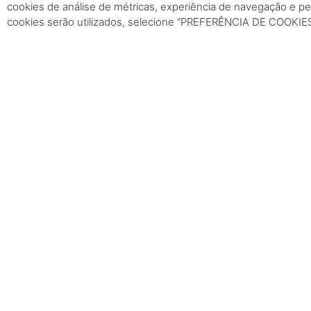
cookies de análise de métricas, experiência de navegação e pe
agentes comunitários, funcionários do Pos
cookies serão utilizados, selecione “PREFERÊNCIA DE COOKIE
de endemias estarão unindo forças com o 
redução de criadouros do mosquito.
Esta é uma das ações desenvolvidas de a
Saúde Pública da Usina Jirau, que busca 
prevenção de doenças na área envolvida 
COMPARTILHE