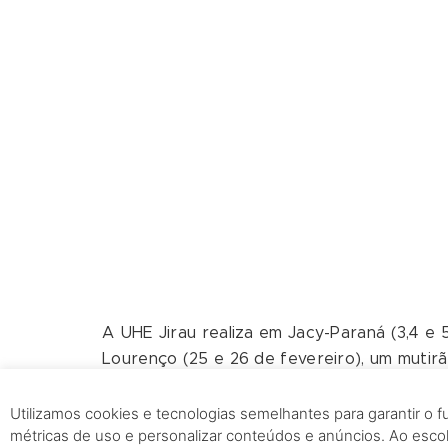
A UHE Jirau realiza em Jacy-Paraná (3,4 e 
Lourenço (25 e 26 de fevereiro), um mutirã
os trabalhos de prevenção e controle dos
transmissor da dengue. A ação conta com 
Utilizamos cookies e tecnologias semelhantes para garantir o 
métricas de uso e personalizar conteúdos e anúncios. Ao esc
Corrêa e Secretaria Municipal de Saúde d