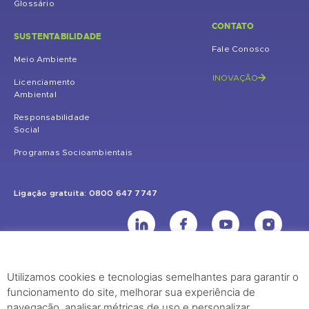
Glossário
CONTATO
SUSTENTABILIDADE
Fale Conosco
Meio Ambiente
INOVAÇÃO
Licenciamento
Ambiental
Responsabilidade
Social
Programas Socioambientais
Ligação gratuita: 0800 647 7747
Utilizamos cookies e tecnologias semelhantes para garantir o
UHE Jirau
funcionamento do site, melhorar sua experiência de
Rodovia BR-364, KM 824 S/Nº - Distrito de Jaci Paraná – Porto Velho
navegação, analisar métricas de uso e personalizar