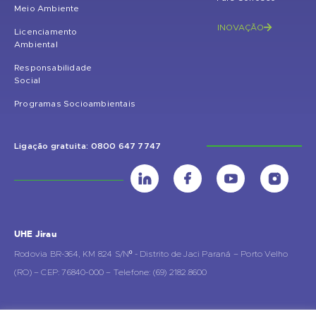
Meio Ambiente
INOVAÇÃO
Licenciamento
Ambiental
Responsabilidade
Social
Programas Socioambientais
Ligação gratuita: 0800 647 7747
UHE Jirau
Rodovia BR-364, KM 824 S/Nº - Distrito de Jaci Paraná – Porto Velho
(RO) – CEP: 76840-000 – Telefone: (69) 2182.8600