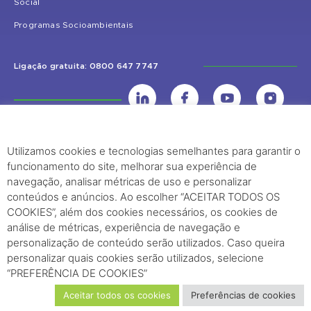
Social
Programas Socioambientais
Ligação gratuita: 0800 647 7747
Utilizamos cookies e tecnologias semelhantes para garantir o
UHE Jirau
funcionamento do site, melhorar sua experiência de
Rodovia BR-364, KM 824 S/Nº - Distrito de Jaci Paraná – Porto Velho
navegação, analisar métricas de uso e personalizar
(RO) – CEP: 76840-000 – Telefone: (69) 2182.8600
conteúdos e anúncios. Ao escolher “ACEITAR TODOS OS
COOKIES”, além dos cookies necessários, os cookies de
análise de métricas, experiência de navegação e
Rio de Janeiro (RJ)
personalização de conteúdo serão utilizados. Caso queira
personalizar quais cookies serão utilizados, selecione
Edifício Palácio Austregésilo de Athayde Av. Presidente Wilson, 231 -
“PREFERÊNCIA DE COOKIES”
29º Andar, Sala 2904, Centro - Rio de Janeiro, RJ Cep - 20030-021
Aceitar todos os cookies
Preferências de cookies