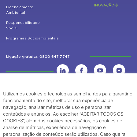
INOVAÇÃO
Licenciamento
Ambiental
Responsabilidade
Social
Programas Socioambientais
Ligação gratuita: 0800 647 7747
Utilizamos cookies e tecnologias semelhantes para garantir o
UHE Jirau
funcionamento do site, melhorar sua experiência de
Rodovia BR-364, KM 824 S/Nº - Distrito de Jaci Paraná – Porto Velho
navegação, analisar métricas de uso e personalizar
(RO) – CEP: 76840-000 – Telefone: (69) 2182.8600
conteúdos e anúncios. Ao escolher “ACEITAR TODOS OS
COOKIES”, além dos cookies necessários, os cookies de
análise de métricas, experiência de navegação e
Rio de Janeiro (RJ)
personalização de conteúdo serão utilizados. Caso queira