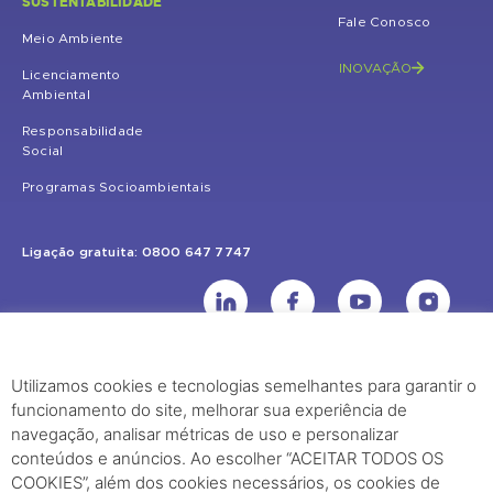
SUSTENTABILIDADE
Fale Conosco
Meio Ambiente
INOVAÇÃO
Licenciamento
Ambiental
Responsabilidade
Social
Programas Socioambientais
Ligação gratuita: 0800 647 7747
Utilizamos cookies e tecnologias semelhantes para garantir o
UHE Jirau
funcionamento do site, melhorar sua experiência de
Rodovia BR-364, KM 824 S/Nº - Distrito de Jaci Paraná – Porto Velho
navegação, analisar métricas de uso e personalizar
(RO) – CEP: 76840-000 – Telefone: (69) 2182.8600
conteúdos e anúncios. Ao escolher “ACEITAR TODOS OS
COOKIES”, além dos cookies necessários, os cookies de