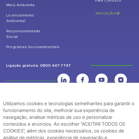
Fale Conosco
Meio Ambiente
INOVAÇÃO
Licenciamento
Ambiental
Responsabilidade
Social
Programas Socioambientais
Ligação gratuita: 0800 647 7747
Utilizamos cookies e tecnologias semelhantes para garantir o
UHE Jirau
funcionamento do site, melhorar sua experiência de
Rodovia BR-364, KM 824 S/Nº - Distrito de Jaci Paraná – Porto Velho
navegação, analisar métricas de uso e personalizar
(RO) – CEP: 76840-000 – Telefone: (69) 2182.8600
conteúdos e anúncios. Ao escolher “ACEITAR TODOS OS
COOKIES”, além dos cookies necessários, os cookies de
análise de métricas, experiência de navegação e