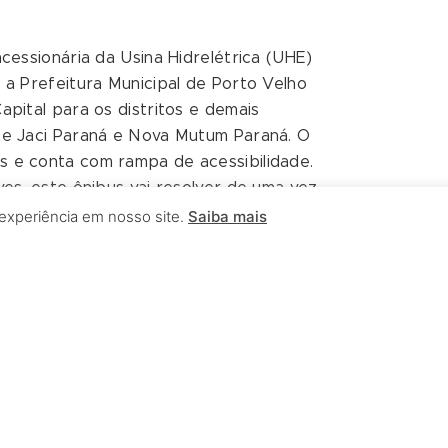
cessionária da Usina Hidrelétrica (UHE)
 a Prefeitura Municipal de Porto Velho
apital para os distritos e demais
te Jaci Paraná e Nova Mutum Paraná. O
s e conta com rampa de acessibilidade.
ves, este ônibus vai resolver de uma vez
ofessores. “Resultado de uma parceria
 experiência em nosso site.
Saiba mais
à disposição um ônibus zero quilômetro
sso professor merece ao ser
ressalta o Prefeito.
), César Licório, conta que os
o deslocamento até as escolas em que
ecer à Usina Jirau por mais este
la educação. A Usina está fazendo com
s professores e com segurança”, fala