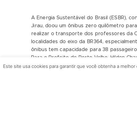
A Energia Sustentável do Brasil (ESBR), con
Jirau, doou um ônibus zero quilômetro para
realizar o transporte dos professores da C
localidades do eixo da BR364, especialmen
ônibus tem capacidade para 38 passageiro
Para o Prefeito de Porto Velho, Hildon Cha
por todas o problema do transporte de pr
Este site usa cookies para garantir que você obtenha a melhor
com a Usina Jirau. Nós estamos colocando 
com todo o conforto e dignidade que o no
transportado da Capital para os distritos”, 
O Secretário Municipal de Educação (Semed
professores enfrentam dificuldades para 
trabalham. “Nós da Semed só temos a agrad
benefício, um de tantos que já fizeram pe
que a gente dê qualidade ao transporte do
Licório.