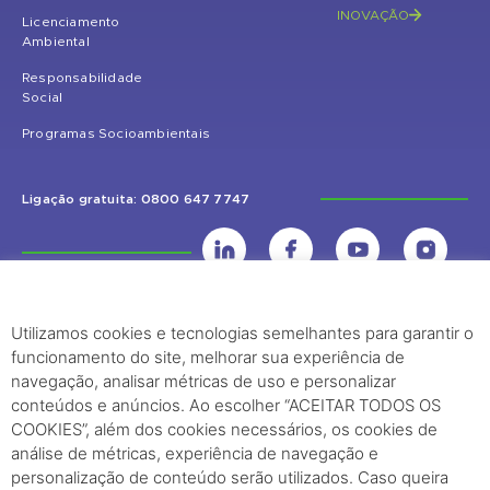
INOVAÇÃO
Licenciamento
Ambiental
Responsabilidade
Social
Programas Socioambientais
Ligação gratuita: 0800 647 7747
Utilizamos cookies e tecnologias semelhantes para garantir o
UHE Jirau
funcionamento do site, melhorar sua experiência de
Rodovia BR-364, KM 824 S/Nº - Distrito de Jaci Paraná – Porto Velho
navegação, analisar métricas de uso e personalizar
(RO) – CEP: 76840-000 – Telefone: (69) 2182.8600
conteúdos e anúncios. Ao escolher “ACEITAR TODOS OS
COOKIES”, além dos cookies necessários, os cookies de
análise de métricas, experiência de navegação e
Rio de Janeiro (RJ)
personalização de conteúdo serão utilizados. Caso queira