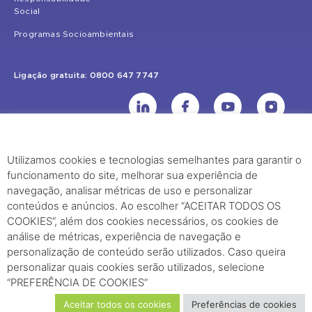
Social
Programas Socioambientais
Ligação gratuita: 0800 647 7747
Utilizamos cookies e tecnologias semelhantes para garantir o
UHE Jirau
funcionamento do site, melhorar sua experiência de
Rodovia BR-364, KM 824 S/Nº - Distrito de Jaci Paraná – Porto Velho
navegação, analisar métricas de uso e personalizar
(RO) – CEP: 76840-000 – Telefone: (69) 2182.8600
conteúdos e anúncios. Ao escolher “ACEITAR TODOS OS
COOKIES”, além dos cookies necessários, os cookies de
análise de métricas, experiência de navegação e
Rio de Janeiro (RJ)
personalização de conteúdo serão utilizados. Caso queira
Edifício Palácio Austregésilo de Athayde Av. Presidente Wilson, 231 -
personalizar quais cookies serão utilizados, selecione
“PREFERÊNCIA DE COOKIES”
29º Andar, Sala 2904, Centro - Rio de Janeiro, RJ Cep - 20030-021
Aceitar todos os cookies
Preferências de cookies