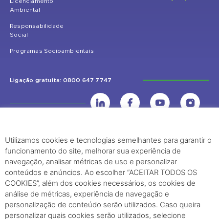
Licenciamento
Ambiental
Responsabilidade
Social
Programas Socioambientais
Ligação gratuita: 0800 647 7747
Utilizamos cookies e tecnologias semelhantes para garantir o
UHE Jirau
funcionamento do site, melhorar sua experiência de
Rodovia BR-364, KM 824 S/Nº - Distrito de Jaci Paraná – Porto Velho
navegação, analisar métricas de uso e personalizar
(RO) – CEP: 76840-000 – Telefone: (69) 2182.8600
conteúdos e anúncios. Ao escolher “ACEITAR TODOS OS
COOKIES”, além dos cookies necessários, os cookies de
análise de métricas, experiência de navegação e
Rio de Janeiro (RJ)
personalização de conteúdo serão utilizados. Caso queira
Edifício Palácio Austregésilo de Athayde Av. Presidente Wilson, 231 -
personalizar quais cookies serão utilizados, selecione