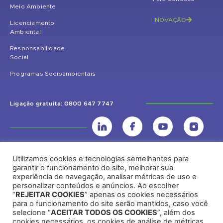
Meio Ambiente
INOVAÇÃO
Licenciamento
Ambiental
Responsabilidade
Social
Programas Socioambientais
Ligação gratuita: 0800 647 7747
Utilizamos cookies e tecnologias semelhantes para
UHE Jirau
garantir o funcionamento do site, melhorar sua
experiência de navegação, analisar métricas de uso e
Rodovia BR-364, KM 824 S/Nº - Distrito de Jaci Paraná – Porto Velho
personalizar conteúdos e anúncios. Ao escolher
(RO) – CEP: 76840-000 – Telefone: (69) 2182.8600
“
REJEITAR COOKIES
” apenas os cookies necessários
para o funcionamento do site serão mantidos, caso você
selecione “
ACEITAR TODOS OS COOKIES
”, além dos
cookies necessários, os cookies de análise de métricas,