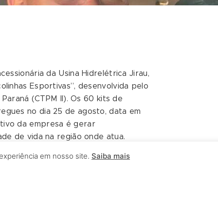
cessionária da Usina Hidrelétrica Jirau,
olinhas Esportivas”, desenvolvida pelo
i Paraná (CTPM II). Os 60 kits de
regues no dia 25 de agosto, data em
tivo da empresa é gerar
ade de vida na região onde atua.
nvolvido pelo CTPM II com objetivo de
 experiência em nosso site.
Saiba mais
a escola e na comunidade, cidadania e o
ra a diminuição da violência e aumentar
estudantes com idade entre 11 e 16
tebol, vôlei e jiu-jitsu.
 Colégio Tenente Érika Ossuci,