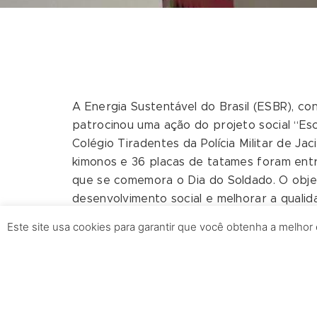
A Energia Sustentável do Brasil (ESBR), con
patrocinou uma ação do projeto social “Esc
Colégio Tiradentes da Polícia Militar de Jac
kimonos e 36 placas de tatames foram ent
que se comemora o Dia do Soldado. O obje
desenvolvimento social e melhorar a qualid
O projeto “Escolinhas Esportivas” foi dese
Este site usa cookies para garantir que você obtenha a melhor
promover a inclusão social, a convivência n
espírito de equipe, buscando contribuir pa
a autoestima dos alunos. Um grupo de 120 
anos devem ser contemplados com aulas de fu
Para a idealizadora do projeto, diretora do