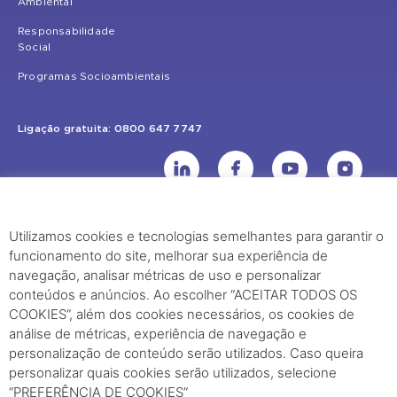
Ambiental
Responsabilidade
Social
Programas Socioambientais
Ligação gratuita: 0800 647 7747
Utilizamos cookies e tecnologias semelhantes para garantir o
UHE Jirau
funcionamento do site, melhorar sua experiência de
Rodovia BR-364, KM 824 S/Nº - Distrito de Jaci Paraná – Porto Velho
navegação, analisar métricas de uso e personalizar
(RO) – CEP: 76840-000 – Telefone: (69) 2182.8600
conteúdos e anúncios. Ao escolher “ACEITAR TODOS OS
COOKIES”, além dos cookies necessários, os cookies de
análise de métricas, experiência de navegação e
Rio de Janeiro (RJ)
personalização de conteúdo serão utilizados. Caso queira
Edifício Palácio Austregésilo de Athayde Av. Presidente Wilson, 231 -
personalizar quais cookies serão utilizados, selecione
“PREFERÊNCIA DE COOKIES”
29º Andar, Sala 2904, Centro - Rio de Janeiro, RJ Cep - 20030-021